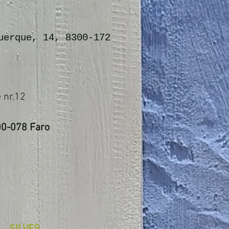
uerque, 14, 8300-172
 nr.12
00-078 Faro