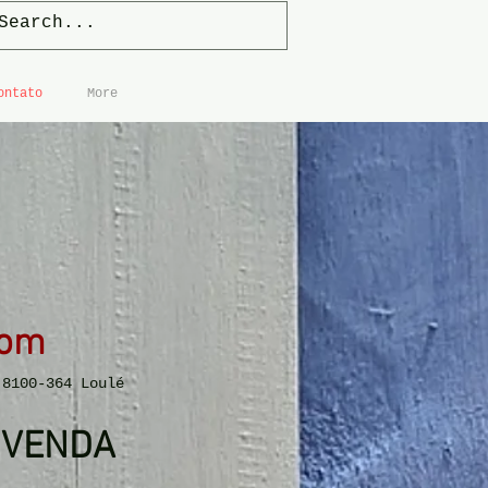
ontato
More
oom
 8100-364 Loulé
 VENDA