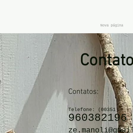
Nova página
Contat
Contatos:
Telefone: (00351)
960382196
ze.manoli@gmai