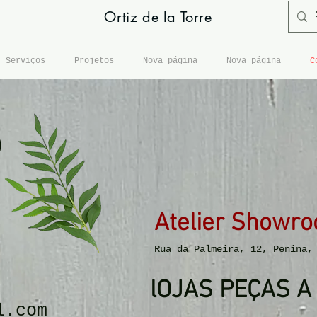
Ortiz de la Torre
Serviços
Projetos
Nova página
Nova página
C
o
Atelier Showr
Rua da Palmeira, 12, Penina,
lOJAS PEÇAS A
l.com