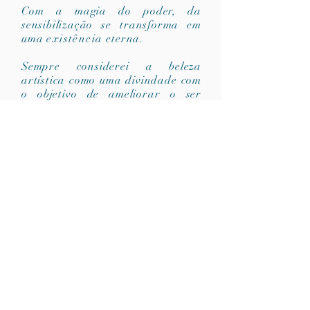
Com a magia do poder, da
sensibilização se transforma em
uma
existência
eterna.
Sempre considerei a beleza
artística como uma divindade com
o objetivo de ameliorar o ser
humano e de educar o mundo. Não
entendo como podemos admirar se
exaltar sobre uma beleza artística
e no mesmo tempo ser uma pessoa
má e egoista.
Quando somos sensíveis à
humanidade não podemos ver
tudo, entender tudo o sentir tudo e
ficar indiferente au sofrimento na
terra.
Por isso penso que a arte é
a nossa única luz e talvez a nossa
única esperança de ameliorar o
nosso universo.