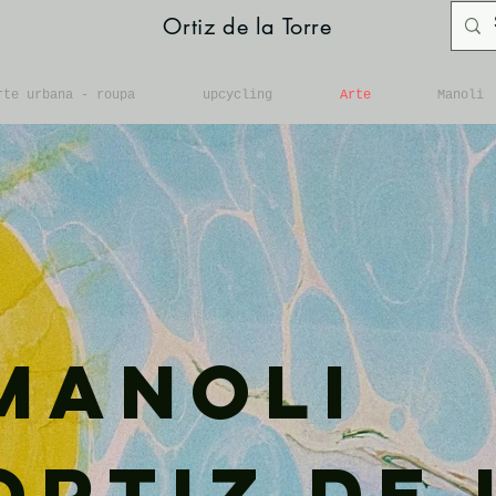
Ortiz de la Torre
rte urbana - roupa
upcycling
Arte
Manoli
Manoli
Ortiz de 